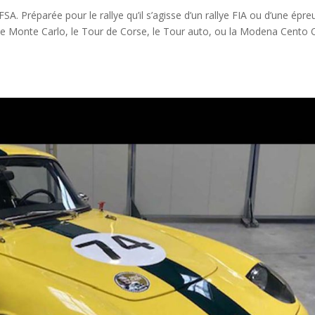
 Préparée pour le rallye qu’il s’agisse d’un rallye FIA ou d’une épre
ur le Monte Carlo, le Tour de Corse, le Tour auto, ou la Modena Cento 