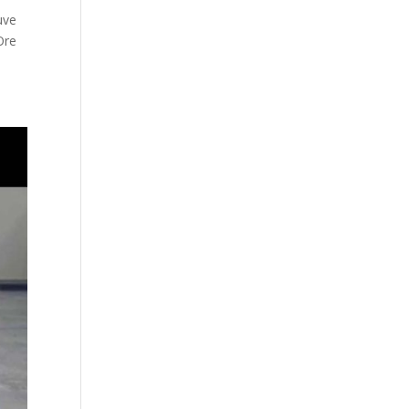
uve
Ore