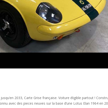
usqu’en 2033, Carte Grise française. Voiture éligible partout ! Constru
econnu avec des pieces neuves sur la base d’une Lotus Elan 1964 en 20