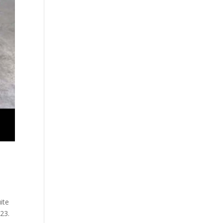
ite
23.